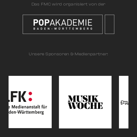
Das FMC wird organisiert von der
Unsere Sponsoren & Medienpartner: